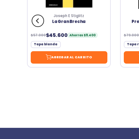
Joseph E Stiglitz
La Gran Brecha
Pre
$45.600
$57.000
$79.000
00
Ahorras $11.400
Tapa blanda
Tapa r
AGREGAR AL CARRITO