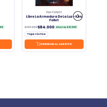
Ken Follett
Libro La Armadura De La Luz - Ken
Follet
$84.000
$105.000
000
Ahorras $21.000
Tapa rústica
O
AGREGAR AL CARRITO