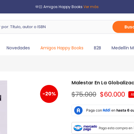
🫶🏻 Amigos Happy Books
Ver más
Bus
Novedades
Amigos Happy Books
B2B
Medellín M
Malestar En La Globalizaci
$75.000
$60.000
-20%
A
Paga esta compra en