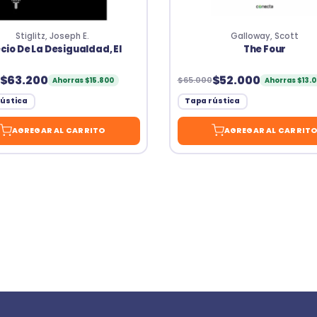
Stiglitz, Joseph E.
Galloway, Scott
cio De La Desigualdad, El
The Four
$63.200
$52.000
$65.000
Ahorras $15.800
Ahorras $13.
ústica
Tapa rústica
AGREGAR AL CARRITO
AGREGAR AL CARRIT