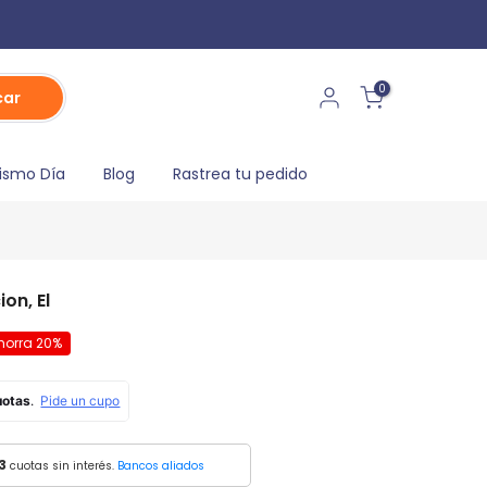
0
car
ismo Día
Blog
Rastrea tu pedido
on, El
horra 20%
3
cuotas sin interés.
Bancos aliados