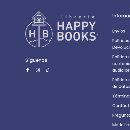
Infoma
Envíos
Política
Devoluci
Política
Síguenos
contenid
audiolib
Política
de datos
Términos
Contáct
Pregunt
Medellín