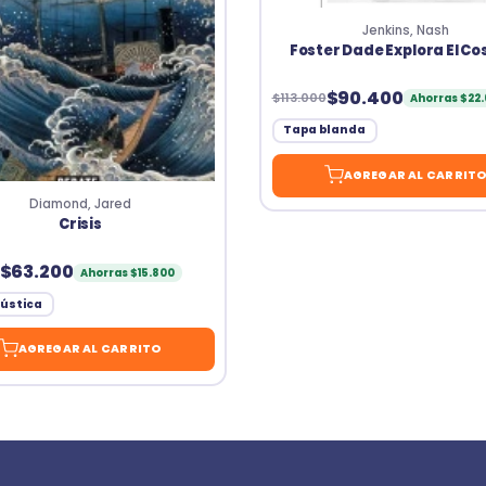
Jenkins, Nash
Foster Dade Explora El C
$90.400
$113.000
Ahorras $22
Tapa blanda
AGREGAR AL CARRIT
Diamond, Jared
Crisis
$63.200
Ahorras $15.800
ústica
AGREGAR AL CARRITO