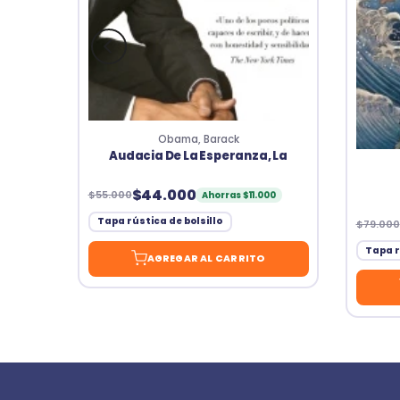
Obama, Barack
Audacia De La Esperanza, La
$44.000
$55.000
Ahorras $11.000
Tapa rústica de bolsillo
$79.000
Tapa r
AGREGAR AL CARRITO