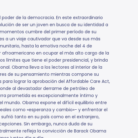
el poder de la democracia. En este extraordinario
lución de ser un joven en busca de su identidad a
los momentos cumbre del primer período de su
es a un viaje cautivador que va desde sus más
munitario, hasta la emotiva noche del 4 de
r afroamericano en ocupar el más alto cargo de la
s límites que tiene el poder presidencial, y brinda
onal. Obama lleva a los lectores al interior de la
ctadores de su pensamiento mientras compone su
s para lograr la aprobación del Affordable Care Act,
esponde al devastador derrame de petróleo de
erra prometida es excepcionalmente íntimo y
el mundo. Obama expone el difícil equilibrio entre
eales como «esperanza y cambio»- y enfrentar el
ufrió tanto en su país como en el extranjero,
decepciones. Sin embargo, nunca duda de su
istralmente refleja la convicción de Barack Obama