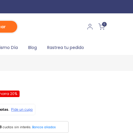
0
car
ismo Día
Blog
Rastrea tu pedido
horra 20%
3
cuotas sin interés.
Bancos aliados