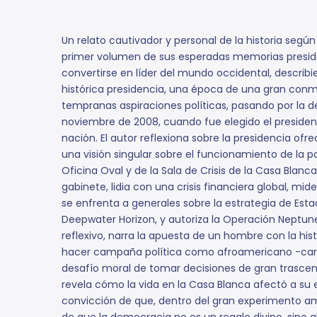
Un relato cautivador y personal de la historia según
primer volumen de sus esperadas memorias presiden
convertirse en líder del mundo occidental, descri
histórica presidencia, una época de una gran conm
tempranas aspiraciones políticas, pasando por la d
noviembre de 2008, cuando fue elegido el presiden
nación. El autor reflexiona sobre la presidencia ofr
una visión singular sobre el funcionamiento de la pol
Oficina Oval y de la Sala de Crisis de la Casa Bla
gabinete, lidia con una crisis financiera global, m
se enfrenta a generales sobre la estrategia de Est
Deepwater Horizon, y autoriza la Operación Neptu
reflexivo, narra la apuesta de un hombre con la his
hacer campaña política como afroamericano -carga
desafío moral de tomar decisiones de gran trascen
revela cómo la vida en la Casa Blanca afectó a su 
convicción de que, dentro del gran experimento ame