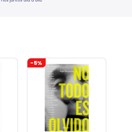
os juntos día a día.
-5%