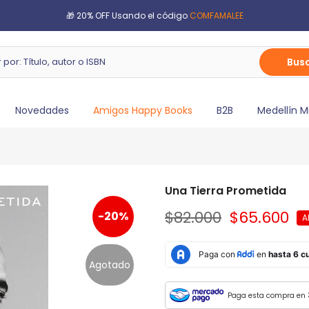
🎁 20% OFF Usando el código
COMFAMALEE
Bus
Novedades
Amigos Happy Books
B2B
Medellín M
Una Tierra Prometida
$82.000
$65.600
-20%
A
Agotado
Paga esta compra en