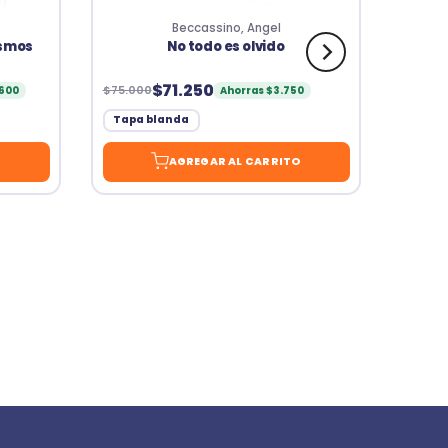
Beccassino, Angel
osmos
No todo es olvido
$71.250
$75.000
.600
Ahorras $3.750
Tapa blanda
O
AGREGAR AL CARRITO