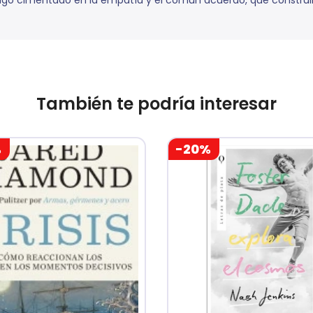
algo cimentado en la empatía y el común acuerdo, que construim
También te podría interesar
%
-20%