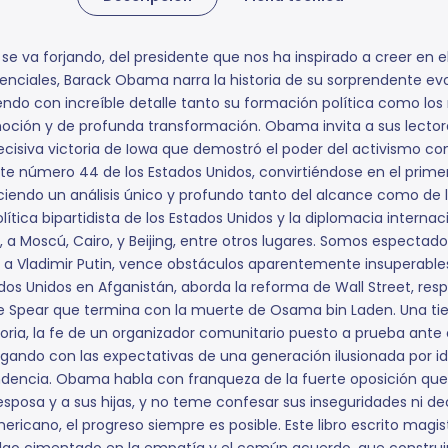
 se va forjando, del presidente que nos ha inspirado a creer en 
ciales, Barack Obama narra la historia de su sorprendente evo
biendo con increíble detalle tanto su formación política como 
oción y de profunda transformación. Obama invita a sus lector
ecisiva victoria de Iowa que demostró el poder del activismo co
te número 44 de los Estados Unidos, convirtiéndose en el prime
eciendo un análisis único y profundo tanto del alcance como de lo
ítica bipartidista de los Estados Unidos y la diplomacia internaci
nca, a Moscú, Cairo, y Beijing, entre otros lugares. Somos espe
ide a Vladimir Putin, vence obstáculos aparentemente insuperable
ados Unidos en Afganistán, aborda la reforma de Wall Street, r
ne Spear que termina con la muerte de Osama bin Laden. Una ti
toria, la fe de un organizador comunitario puesto a prueba ante 
ndo con las expectativas de una generación ilusionada por id
dencia. Obama habla con franqueza de la fuerte oposición que s
esposa y a sus hijas, y no teme confesar sus inseguridades ni 
ricano, el progreso siempre es posible. Este libro escrito mag