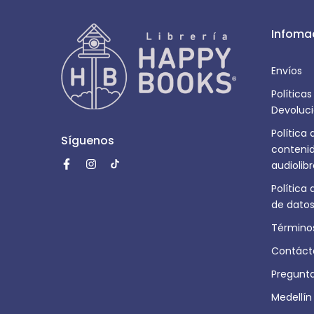
Infoma
Envíos
Política
Devoluci
Política
Síguenos
contenid
audiolib
Política
de datos
Términos
Contáct
Pregunt
Medellín