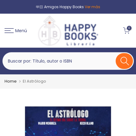
🫶🏻 Amigos Happy Books
Ver más
0
Menú
Home
El Astrólogo