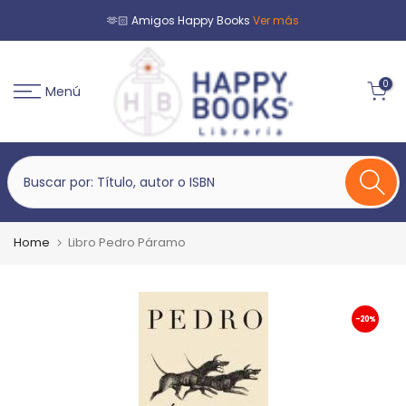
🫶🏻 Amigos Happy Books
Ver más
0
Menú
Home
Libro Pedro Páramo
-20%