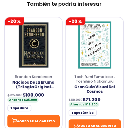
También te podría interesar
-20%
-20%
Brandon Sanderson
Toshifumi Fumatase ;
Toshihiro Nakamuru
Nacidos De La Bruma
(Trilogía Original
Gran Guía Visual Del
Mistborn: Edición
Cosmos
$100.000
$125.000
Ilustrada 1): El Imperio
$71.200
$89.000
Ahorras $25.000
Final
Ahorras $17.800
Tapa dura
Tapa rústica
AGREGAR AL CARRITO
AGREGAR AL CARRITO