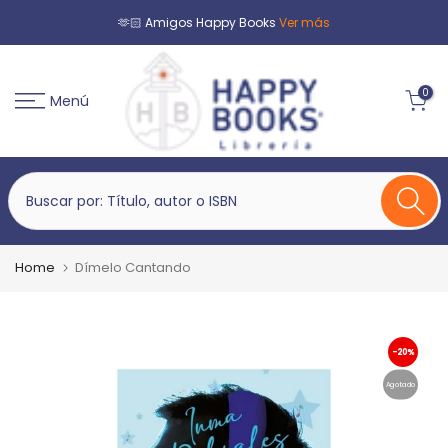
🫶🏻 Amigos Happy Books
Ver más
0
Menú
Home
Dímelo Cantando
-20%
Agotado