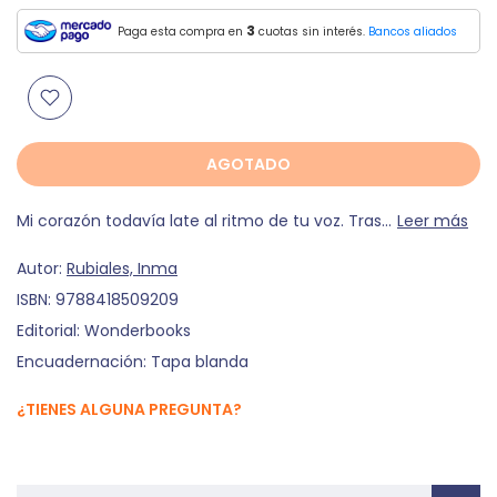
3
Paga esta compra en
cuotas sin interés.
Bancos aliados
AGOTADO
Mi corazón todavía late al ritmo de tu voz. Tras...
Leer más
Autor:
Rubiales, Inma
ISBN:
9788418509209
Editorial:
Wonderbooks
Encuadernación:
Tapa blanda
¿TIENES ALGUNA PREGUNTA?