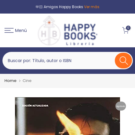
🫶🏻 Amigos Happy Books
Ver más
0
Menú
Home
Cine
Agotado