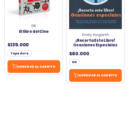
DK
El libro del Cine
Emily Hogarth
¡Recorta Este Libro!
$139.000
Ocasiones Especiales
$60.000
Tapa dura
ND
AGREGAR AL CARRITO
AGREGAR AL CARRITO