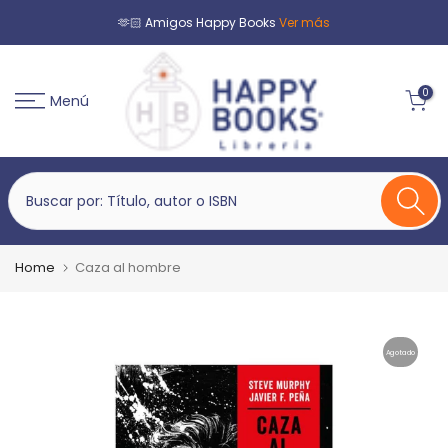
🫶🏻 Amigos Happy Books
Ver más
0
Menú
Home
Caza al hombre
Agotado