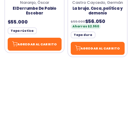
Naranjo, Óscar
Castro Caycedo, Germán
El Derrumbe De Pablo
La bruja. Coca, política y
Escobar
demonio
$56.050
$55.000
$59.000
Ahorras $2.950
Tapa rústica
Tapa dura
AGREGAR AL CARRITO
AGREGAR AL CARRITO