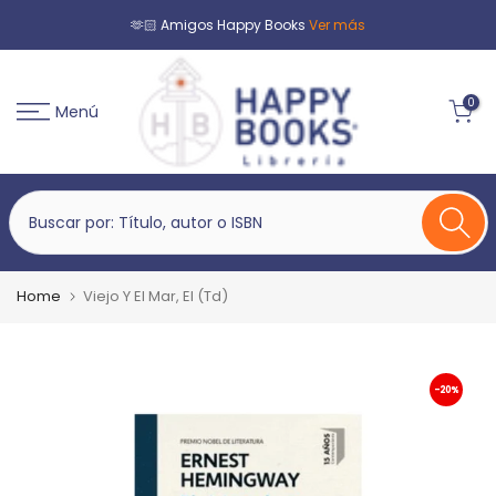
🫶🏻 Amigos Happy Books
Ver más
0
Menú
Home
Viejo Y El Mar, El (Td)
-20%