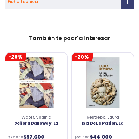
Ficha técnica
También te podría interesar
-20%
-20%
Woolf, Virginia
Restrepo, Laura
Señora Dalloway, La
Isla De La Pasion, La
$57.600
$44.000
$72.000
$55.000