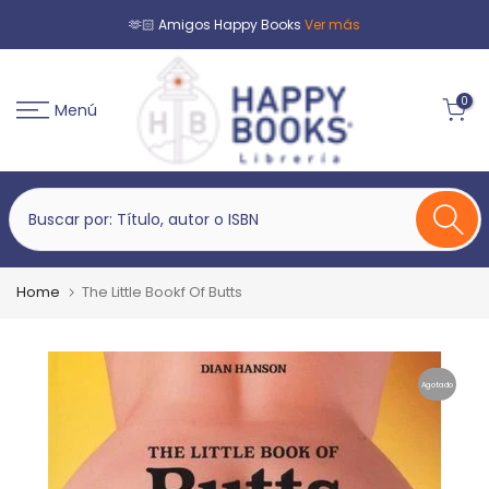
🫶🏻 Amigos Happy Books
Ver más
0
Menú
Home
The Little Bookf Of Butts
Agotado