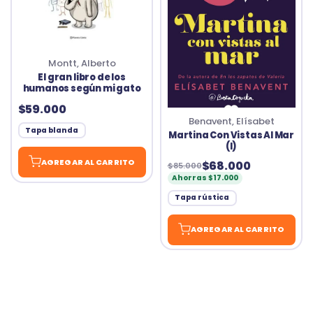
Montt, Alberto
El gran libro de los
humanos según mi gato
$59.000
Benavent, Elísabet
Tapa blanda
Martina Con Vistas Al Mar
(I)
AGREGAR AL CARRITO
$68.000
$85.000
Ahorras $17.000
Tapa rústica
AGREGAR AL CARRITO