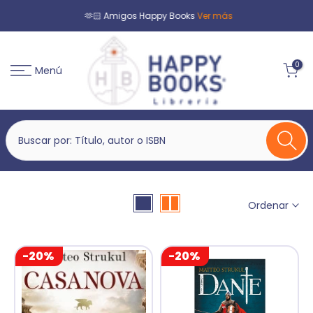
🫶🏻 Amigos Happy Books
Ver más
0
Menú
Ordenar
-20%
-20%