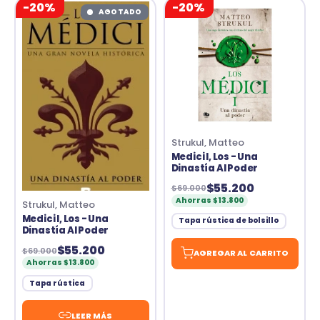
-20%
-20%
AGOTADO
Strukul, Matteo
Medici I, Los - Una
Dinastía Al Poder
$55.200
$69.000
Ahorras $13.800
Strukul, Matteo
Medici I, Los - Una
Tapa rústica de bolsillo
Dinastía Al Poder
$55.200
$69.000
AGREGAR AL CARRITO
Ahorras $13.800
Tapa rústica
LEER MÁS