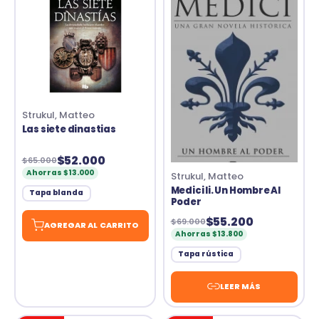
Strukul, Matteo
Las siete dinastias
$52.000
$65.000
Ahorras $13.000
Strukul, Matteo
Medici Ii. Un Hombre Al
Tapa blanda
Poder
$55.200
$69.000
AGREGAR AL CARRITO
Ahorras $13.800
Tapa rústica
LEER MÁS