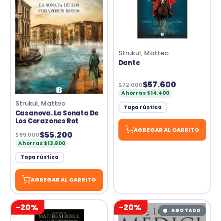
Strukul, Matteo
Dante
$57.600
$72.000
Ahorras $14.400
Strukul, Matteo
Tapa rústica
Casanova. La Sonata De
Los Corazones Rot
AGREGAR AL CARRITO
$55.200
$69.000
Ahorras $13.800
Tapa rústica
AGREGAR AL CARRITO
-20%
-20%
AGOTADO