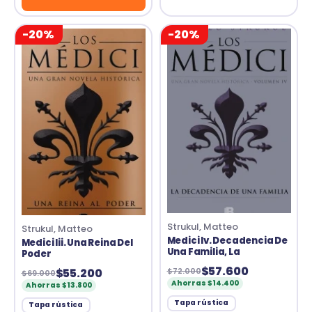
-20%
-20%
Strukul, Matteo
Strukul, Matteo
Medici Iv. Decadencia De
Medici Iii. Una Reina Del
Una Familia, La
Poder
$57.600
$55.200
$72.000
$69.000
Ahorras $14.400
Ahorras $13.800
Tapa rústica
Tapa rústica