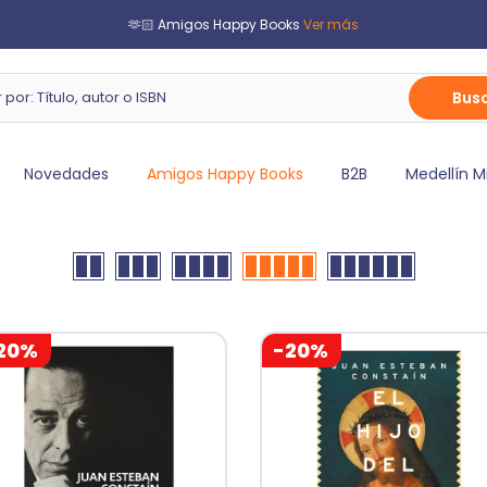
🫶🏻 Amigos Happy Books
Ver más
Bus
Novedades
Amigos Happy Books
B2B
Medellín M
20%
-20%