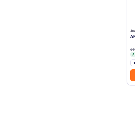
Ju
Al
$5
A