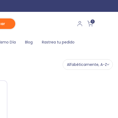
0
car
ismo Día
Blog
Rastrea tu pedido
Alfabéticamente, A-Z