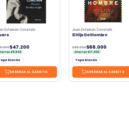
an Esteban Constaín
Juan Esteban Constaín
varo
El Hijo Del Hombre
$47.200
$68.000
9.000
$85.000
horras $11.800
Ahorras $17.000
Tapa blanda
Tapa blanda
AGREGAR AL CARRITO
AGREGAR AL CARRITO