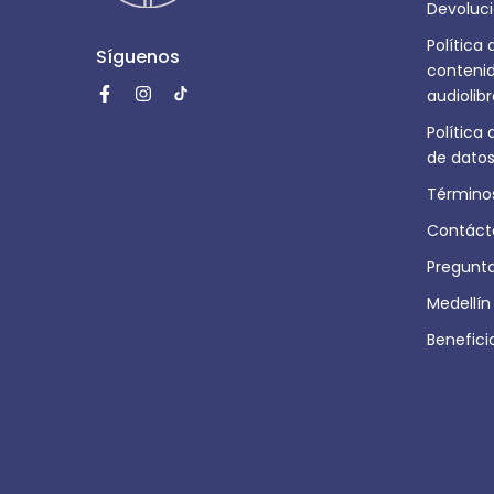
Devoluci
Política
Síguenos
contenid
audiolib
Política
de datos
Términos
Contáct
Pregunt
Medellín
Benefic