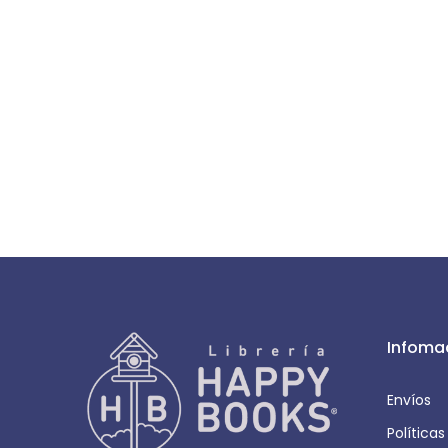
Infoma
Envíos
Política