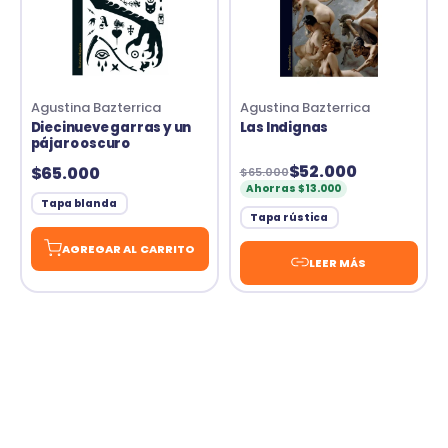
Agustina Bazterrica
Agustina Bazterrica
Diecinueve garras y un
Las Indignas
pájaro oscuro
$52.000
$65.000
$65.000
Ahorras $13.000
Tapa blanda
Tapa rústica
AGREGAR AL CARRITO
LEER MÁS