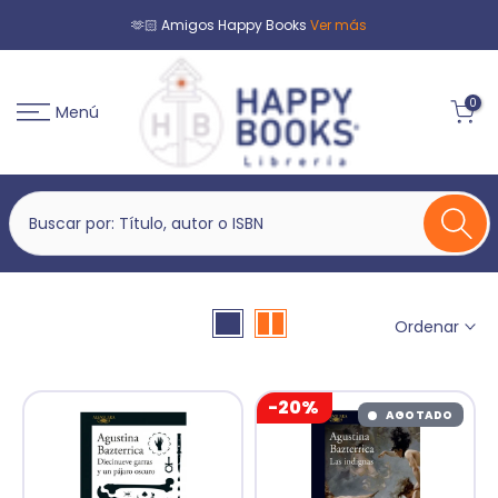
🫶🏻 Amigos Happy Books
Ver más
0
Menú
Ordenar
-20%
AGOTADO